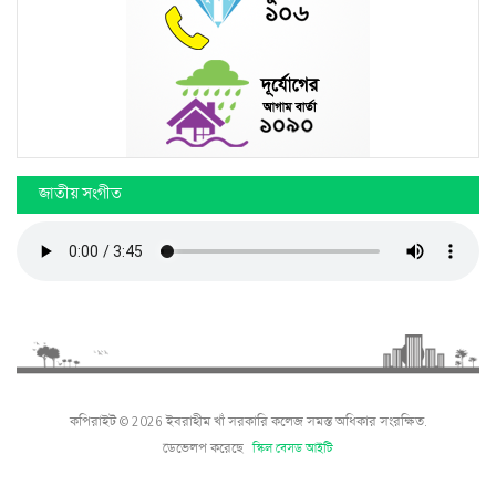
জাতীয় সংগীত
কপিরাইট © 2026 ইবরাহীম খাঁ সরকারি কলেজ সমস্ত অধিকার সংরক্ষিত.
ডেভেলপ করেছে
স্কিল বেসড আইটি