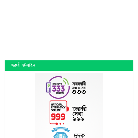
জরুরী হটলাইন